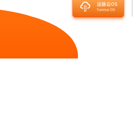
客户
运脉云OS
Yunmai OS
承运
服务