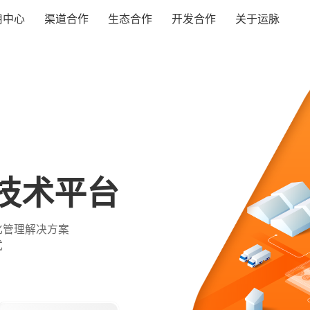
用中心
渠道合作
生态合作
开发合作
关于运脉
S订单管理
TMS运输管理
WMS仓库管
管理
运输管理
入库管理
工
管理
签收管理
库内管理
管理
运力管理
出库管理
技术平台
车务管理
统计分析
载
网点线路
管理解决方案

式
M客户管理
FMS财务管理
HR人力管理