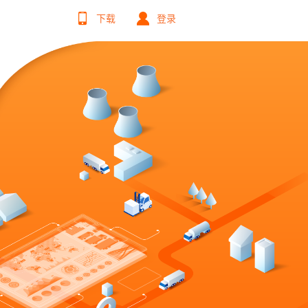
下载
登录
理
数智车务
云司机
车辆档案
司机工作与学习互联平台
保险管理
维修保养
iOS下载
Android下载
年检管理
事故违章管理
油/电管理
企业OA