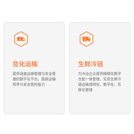
生鲜冷链
家具运输
为冷运企业提供精细化数字
为家居供应链物流提供全流
仓配一体管理，实现生鲜冷
程一体化技术解决方案，解
链运输透明化、数字化、互
决销售、运输与送装各环节
联化管理
之间信息互通与流程协作问
题