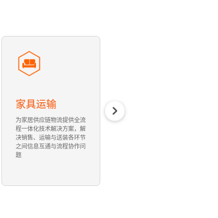
普货运输
工厂/贸易
帮助物流企业整合业务资源
帮助货主企业规范运输管
与运力资源，与运输上下游
理，协同生产、经销与运输
进行高效的协同工作，提供
管控，优化物流成本，数字
丰富的场景化运输解决方案
化管理承运商