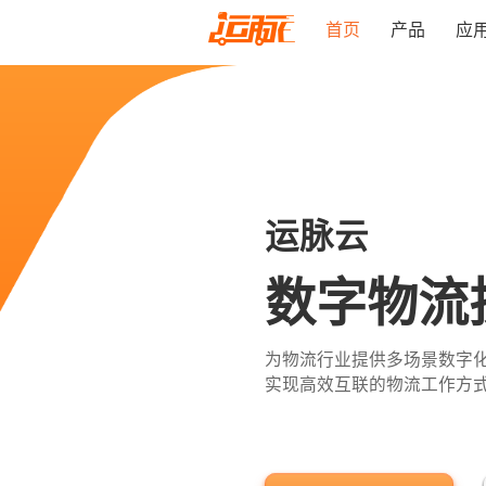
首页
产品
应
运脉云OS
OM
云司机
运脉云
订单
运脉云
IoT物联
为物流行业提供专业的互联管理
运价
具
项目
行业平台
数字物流
iOS下载
Android下
为物流行业提供多场景数字化
实现高效互联的物流工作方
CR